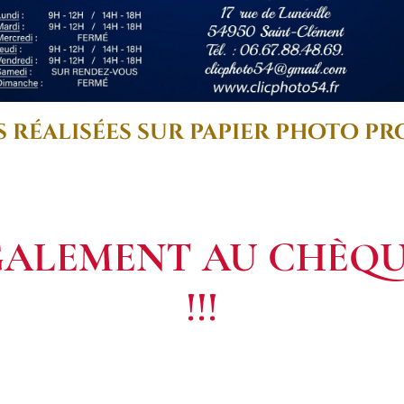
 réalisées sur papier photo p
GALEMENT AU CHÈQ
!!!